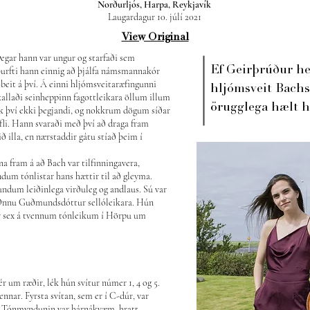
Norðurljós, Harpa, Reykjavík
Laugardagur 10. júlí 2021
View Original
egar hann var ungur og starfaði sem
Ef Geirþrúður hef
 þurfti hann einnig að þjálfa námsmannakór
beit á því. Á einni hljómsveitaræfingunni
hljómsveit Bachs
 kallaði seinheppinn fagottleikara öllum illum
örugglega hælt h
k því ekki þegjandi, og nokkrum dögum síðar
fli. Hann svaraði með því að draga fram
ið illa, en nærstaddir gátu stíað þeim í
ýna fram á að Bach var tilfinningavera,
dum tónlistar hans hættir til að gleyma.
undum leiðinlega virðuleg og andlaus. Sú var
 Önnu Guðmundsdóttur sellóleikara. Hún
nar sex á tvennum tónleikum í Hörpu um
r um ræðir, lék hún svítur númer 1, 4 og 5.
ennar. Fyrsta svítan, sem er í C-dúr, var
. Tónmyndunin var hárnákvæm, hratt