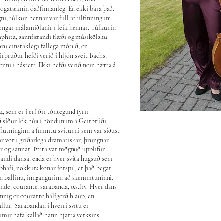
 bogatæknin óaðfinnanleg. En ekki bara það.
ni, túlkun hennar var full af tilfinningum.
engar málamiðlanir í leik hennar. Túlkunin
aphita, sannfærandi flæði og músíkölsku
ru einstaklega fallega mótuð, en
irþrúður hefði verið í hljómsveit Bachs,
nni í hástert. Ekki hefði verið nein hætta á
4, sem er í erfiðri tóntegund fyrir
að síður lék hún í höndunum á Geirþrúði.
flutninginn á fimmtu svítunni sem var síðust
ar voru gríðarlega dramatískar, þrungnar
r og sannar. Þetta var mögnuð upplifun.
andi dansa, enda er hver svíta hugsuð sem
pphafi, nokkurs konar forspil, er það þegar
an ballinu, inngangurinn að skemmtuninni.
nde, courante, sarabanda, o.s.frv. Hver dans
nnig er courante hálfgerð hlaup, en
lur. Sarabandan í hverri svítu er
umir hafa kallað hann hjarta verksins.