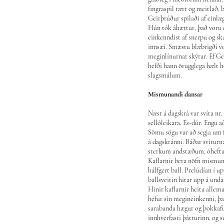
fingraspil tært og meitlað,
Geirþrúður spilaði af einlæg
Hún tók áhættur, það voru 
einkenndist af snerpu og sk
innsæi. Smæstu blæbrigði vo
meginlínurnar skýrar. Ef Ge
hefði hann örugglega hælt he
slagsmálum.
Mismunandi dansar
Næst á dagskrá var svíta nr. 
sellóleikara, Es-dúr. Engu 
Sömu sögu var að segja um 
á dagskránni. Báðar svíturn
sterkum andstæðum, óhefta
Kaflarnir bera nöfn mismun
hálfgert ball. Prelúdían í u
ballsveitin hitar upp á und
Hinir kaflarnir heita allema
hefur sín megineinkenni, þa
sarabanda hægur og þokkaful
innhverfasti þátturinn, og s