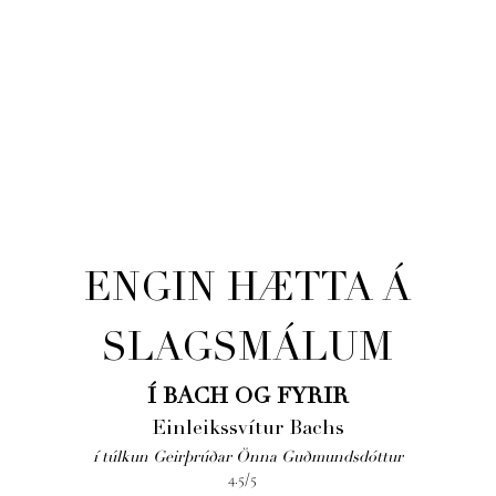
ENGIN HÆTTA Á
SLAGSMÁLUM
Í BACH OG FYRIR
Einleikssvítur Bachs
í túlkun Geirþrúðar Önna Guðmundsdóttur
4.5/5