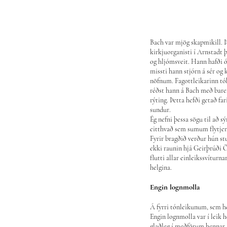
Bach var mjög skapmikill. Þ
kirkjuorganisti í Arnstadt
og hljómsveit. Hann hafði ó
missti hann stjórn á sér og
nöfnum. Fagottleikarinn tó
réðst hann á Bach með bare
rýting. Þetta hefði getað far
sundur.
Ég nefni þessa sögu til að s
eitthvað sem sumum flytjen
Fyrir bragðið verður hún st
ekki raunin hjá Geirþrúði
flutti allar einleikssvítur
helgina.
Engin lognmolla
Á fyrri tónleikunum, sem hé
Engin lognmolla var í leik h
glaðleg í meðförum hennar