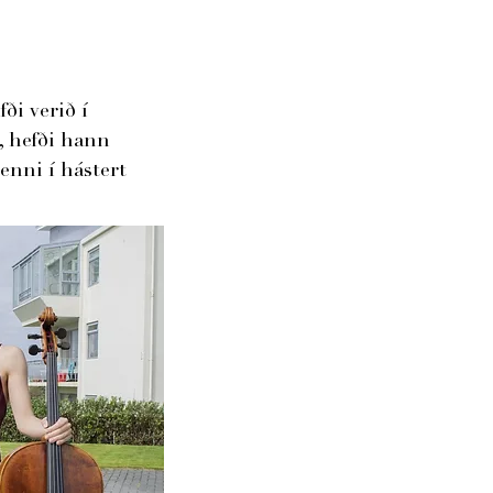
ði verið í
, hefði hann
enni í hástert