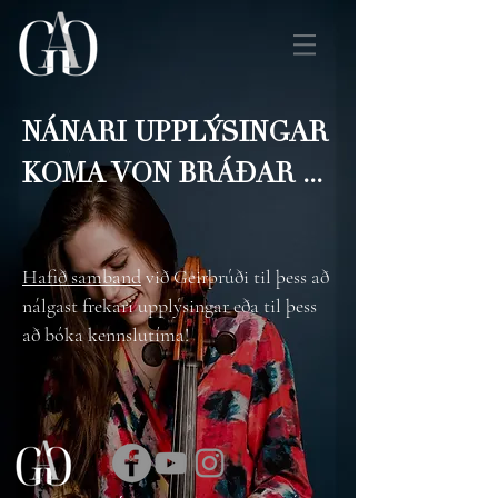
NÁNARI UPPLÝSINGAR
KOMA VON BRÁÐAR ...
Hafið samband
við Geirþrúði til þess að
nálgast frekari upplýsingar eða til þess
að bóka kennslutíma!